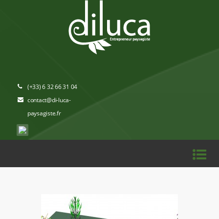
(+33) 6 32 66 31 04
contact@di-luca-
paysagiste.fr