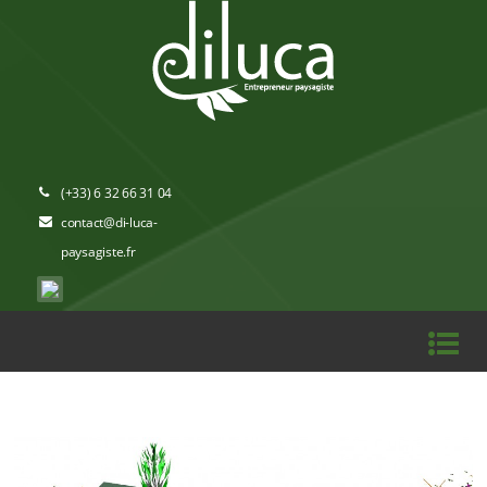
(+33) 6 32 66 31 04
contact@di-luca-
paysagiste.fr