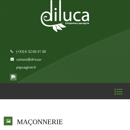
(+33) 6 32 66 31 04
contact@di-luca-
paysagiste.fr
MAÇONNERIE