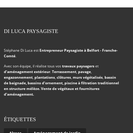
DI LUCA PAYSAGISTE
Stéphane Di Luca est
Entrepreneur Paysagiste à Belfort - Franche-
Comté
.
Avec son équipe, il réalise tous vos
travaux paysagers
et
d’aménagement extérieur
.
Terrassement
,
pavage
,
engazonnement
,
plantations
,
clôtures
,
murs végétalisés
,
bassin
de baignade
,
bassins d’ornement
,
piscine à filtration traditionnel
en structure mélèze
. Vente de végétaux et fournitures
d’aménagement.
ÉTIQUETTES
Alsace
Aménagement de jardin