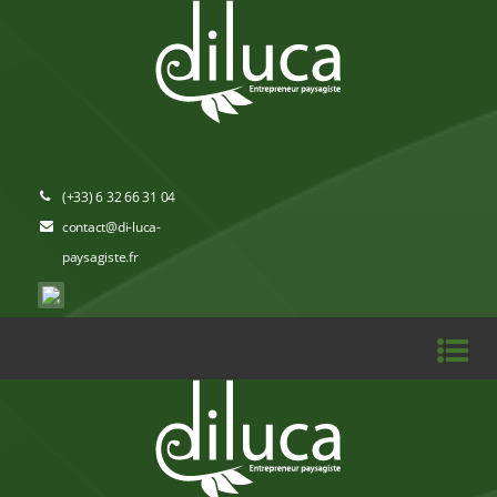
(+33) 6 32 66 31 04
contact@di-luca-
paysagiste.fr