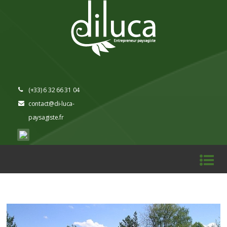
(+33) 6 32 66 31 04
contact@di-luca-
paysagiste.fr