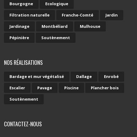
Bourgogne
Ecologique
Filtration naturelle
Franche-Comté
Jardin
Jardinage
Montbéliard
Mulhouse
Pépinière
Soutènement
NOS RÉALISATIONS
Bardage et mur végétalisé
Dallage
Enrobé
Escalier
Pavage
Piscine
Plancher bois
Soutènement
CONTACTEZ-NOUS