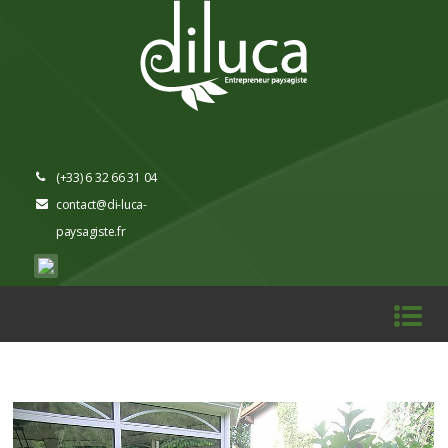
(+33) 6 32 66 31 04
contact@di-luca-
paysagiste.fr